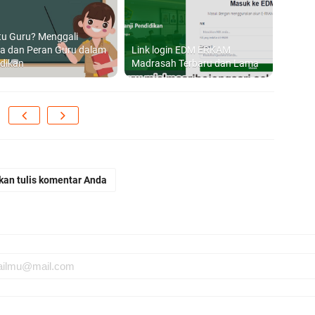
S
ST
tu Guru? Menggali
a dan Peran Guru dalam
Link login EDM ERKAM
dikan
Madrasah Terbaru dan Lama
16
Bo
2
kan tulis komentar Anda