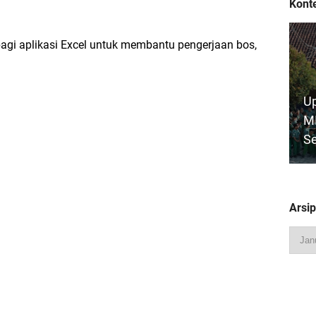
Konte
bagi aplikasi Excel untuk membantu pengerjaan bos,
Up
MI
S
Arsip
(
MI