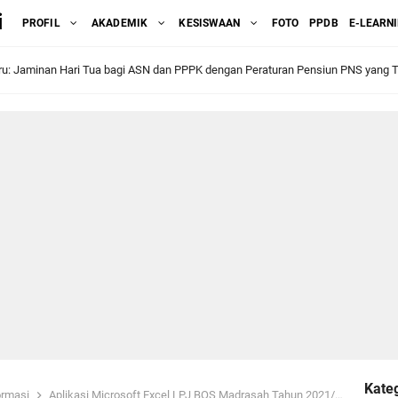
i
PROFIL
AKADEMIK
KESISWAAN
FOTO
PPDB
E-LEARN
u: Jaminan Hari Tua bagi ASN dan PPPK dengan Peraturan Pensiun PNS yang T
swa Kelas VI Tahun 2023 Part 1
a'aruf MI Al Ma'arif Bojongsari Dalam Rangka Pelepasan Siswa-siswi kelas VI
siswa PPL STAIMA Banjar 23 Oktober 2023
I Al Ma'arif Bojongsari Menjalani Gladi ANBK 2023
arif Ke 94 MI Al Ma'arif Bojongsari 19 September 2023
li Makna dan Peran Guru dalam Pendidikan
Kateg
drasah 2023 Sebentar lagi di Buka
ormasi
Aplikasi Microsoft Excel LPJ BOS Madrasah Tahun 2021/2022