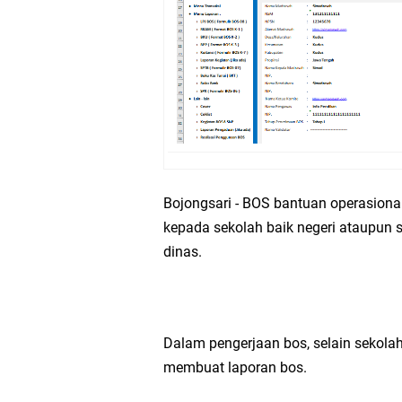
Data NSM dan NPSN MI
(Foto) Kegiatan PKK
Kegiatan Kunjungan 
Brosur PPDB MI Al Ma
Aplikasi Microsoft E
Bojongsari - BOS bantuan operasiona
kepada sekolah baik negeri ataupun
Situs-situs Penting Y
dinas.
Mengenal Raport Digi
(Foto) Pelaksanaan A
Dalam pengerjaan bos, selain sekola
membuat laporan bos.
5 Cara Mendidik Ana