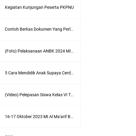
Kegiatan Kunjungan Peserta PKPNU
Contoh Berkas Dokumen Yang Perlu di Upload di Sispena SIDIA 2023
(Foto) Pelaksanaan ANBK 2024 MI Al Maarif Bojongsari
5 Cara Mendidik Anak Supaya Cerdas dan Sukses
(Video) Pelepasan Siswa Kelas VI Tahun 2023 Part 1
16-17 Oktober 2023 MI Al Ma'arif Bojongsari Menjalani Gladi ANBK 2023