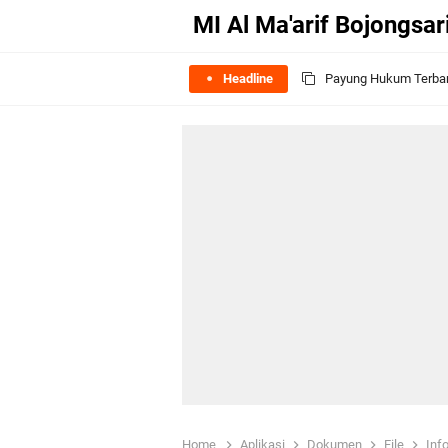
MI Al Ma'arif Bojongsar
Headline
Payung Hukum Terbar
(Video) Pelepasan Si
(Video) 2022 Pawai T
Selamat Datang Maha
16-17 Oktober 2023 M
Upacara Hari Jadi Ma'
Apa Itu Guru? Mengga
Program Inpassing Ma
Home
Aplikasi
Dokumen
File
Inf