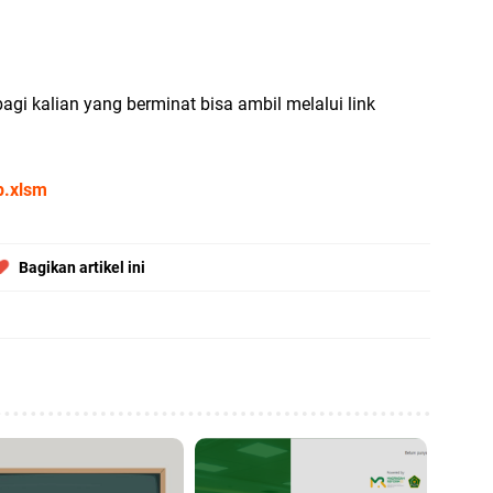
(V
agi kalian yang berminat bisa ambil melalui link
VI
p.xlsm
Bagikan artikel ini
(V
Ma
Pe