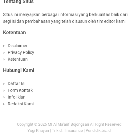
Tentang Situs
Situs ini menyajikan berbagai informasi yang berkualitas baik dari
segi isi dan pembahasan yang telah disusun oleh tim editor kami.
Ketentuan
Payung Hukum Terbaru: Jaminan Hari Tua bagi
ASN dan PPPK dengan Peraturan Pensiun PNS
Disclaimer
yang Terbit
Privacy Policy
Ketentuan
Hubungi Kami
Daftar Isi
Form Kontak
Info Iklan
(Video) Pelepasan Siswa Kelas VI Tahun 2023
Redaksi Kami
Part 1
Copyright ©
2026
MI Al Ma'arif Bojongsari
All Right Reserved
Yogi Khayan
|
Trikid.
|
Insurance
|
Pendidik.biz.id