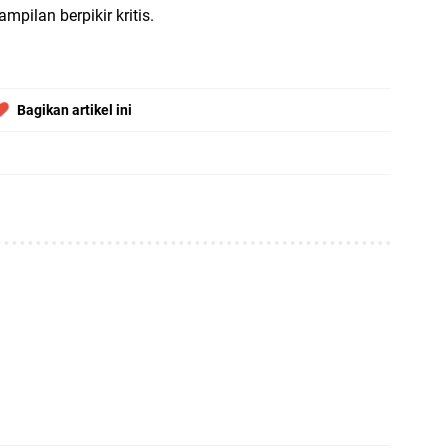
ilan berpikir kritis.
S
ST
Bagikan artikel ini
16
Bo
2