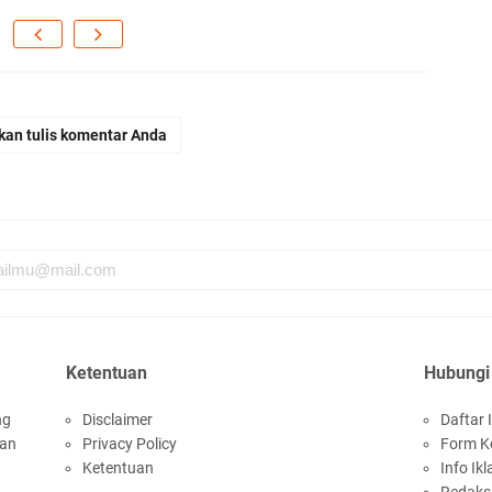
kan tulis komentar Anda
Ketentuan
Hubungi
ng
Disclaimer
Daftar I
san
Privacy Policy
Form K
Ketentuan
Info Ikl