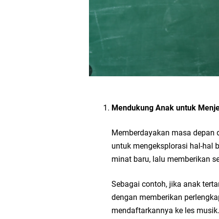
Cara Mendapatkan N
Data NSM dan NPSN MI
(Foto) Kegiatan PKK
Kegiatan Kunjungan 
Mendukung Anak untuk Menje
Brosur PPDB MI Al Ma
Memberdayakan masa depan da
Aplikasi Microsoft E
untuk mengeksplorasi hal-hal b
minat baru, lalu memberikan s
Situs-situs Penting Y
Sebagai contoh, jika anak tert
Mengenal Raport Digi
dengan memberikan perlengkap
mendaftarkannya ke les musik. 
(Foto) Pelaksanaan A