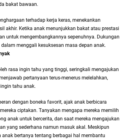
da bakat bawaan.
enghargaan terhadap kerja keras, menekankan
(V
il akhir. Ketika anak menunjukkan bakat atau prestasi
VI
atan untuk mengembangkannya sepenuhnya. Dukungan
ng dalam menggali kesuksesan masa depan anak.
nyak
leh rasa ingin tahu yang tinggi, seringkali mengajukan
(V
menjawab pertanyaan terus-menerus melelahkan,
Ma
ingin tahu anak.
Pe
eran dengan boneka favorit, ajak anak berbicara
ng mereka ciptakan. Tanyakan mengapa mereka memilih
rong anak untuk bercerita, dan saat mereka mengajukan
waban yang sederhana namun masuk akal. Meskipun
n anak bertanya tentang berbagai hal membantu