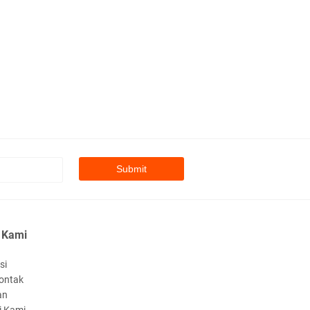
 Kami
si
ontak
an