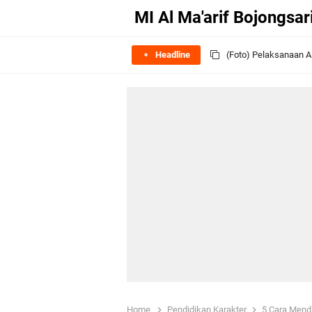
MI Al Ma'arif Bojongsar
Headline
5 Cara Mendidik Ana
Payung Hukum Terbar
(Video) Pelepasan Si
(Video) 2022 Pawai T
Selamat Datang Maha
16-17 Oktober 2023 M
Upacara Hari Jadi Ma'
Apa Itu Guru? Mengga
Home
Pendidikan Karakter
5 Cara Mend