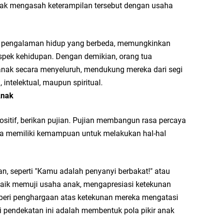
ak mengasah keterampilan tersebut dengan usaha
i pengalaman hidup yang berbeda, memungkinkan
ek kehidupan. Dengan demikian, orang tua
5 
ak secara menyeluruh, mendukung mereka dari segi
C
, intelektual, maupun spiritual.
Anak
ositif, berikan pujian. Pujian membangun rasa percaya
P
a memiliki kemampuan untuk melakukan hal-hal
Ja
P
PN
an, seperti "Kamu adalah penyanyi berbakat!" atau
baik memuji usaha anak, mengapresiasi ketekunan
mberi penghargaan atas ketekunan mereka mengatasi
i pendekatan ini adalah membentuk pola pikir anak