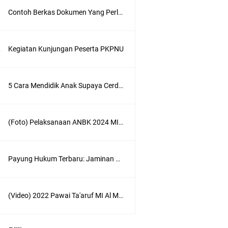
Contoh Berkas Dokumen Yang Perlu di Upload di Sispena SIDIA 2023
Kegiatan Kunjungan Peserta PKPNU
5 Cara Mendidik Anak Supaya Cerdas dan Sukses
(Foto) Pelaksanaan ANBK 2024 MI Al Maarif Bojongsari
Payung Hukum Terbaru: Jaminan Hari Tua bagi ASN dan PPPK dengan Peraturan Pensiun PNS yang Terbit
(Video) 2022 Pawai Ta'aruf MI Al Ma'arif Bojongsari Dalam Rangka Pelepasan Siswa-siswi kelas VI