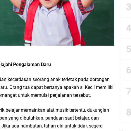
ISN Bagi Siswa Madrasah
 Al Ma'arif Bojongsari
M Tahunan 2022/2023
Peserta PKPNU
lajahi Pengalaman Baru
'arif Bojongsari Tahun 2022 CDR
n kecerdasan seorang anak terletak pada dorongan
xcel LPJ BOS Madrasah Tahun 2021/2022
aru. Orang tua dapat bertanya apakah si Kecil memiliki
emangat untuk memulai perjalanan tersebut.
ang Perlu di Ingat Operator Madrasah Ibtidaiyah
arik belajar memainkan alat musik tertentu, dukunglah
tal Madrasah (RDM) : ARD Next Generation
an yang dibutuhkan, panduan saat belajar, dan
Jika ada hambatan, tahan diri untuk tidak segera
NBK 2024 MI Al Maarif Bojongsari