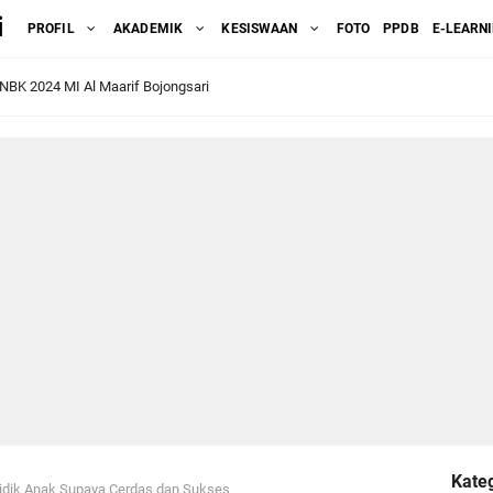
i
PROFIL
AKADEMIK
KESISWAAN
FOTO
PPDB
E-LEARN
k Supaya Cerdas dan Sukses
u: Jaminan Hari Tua bagi ASN dan PPPK dengan Peraturan Pensiun PNS yang T
swa Kelas VI Tahun 2023 Part 1
a'aruf MI Al Ma'arif Bojongsari Dalam Rangka Pelepasan Siswa-siswi kelas VI
siswa PPL STAIMA Banjar 23 Oktober 2023
I Al Ma'arif Bojongsari Menjalani Gladi ANBK 2023
arif Ke 94 MI Al Ma'arif Bojongsari 19 September 2023
Kateg
li Makna dan Peran Guru dalam Pendidikan
idik Anak Supaya Cerdas dan Sukses