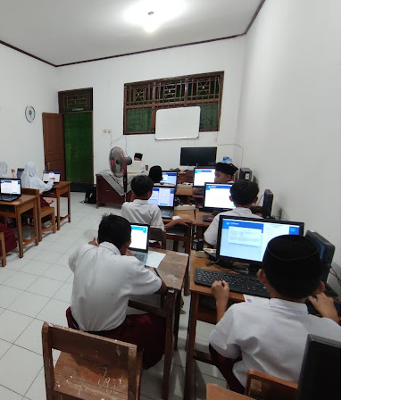
S
ST
16
Bo
2