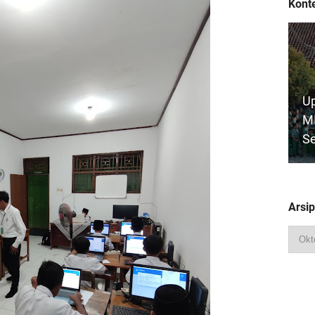
Konte
Up
MI
S
Arsip
(
MI