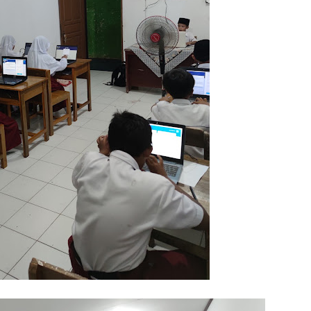
(V
VI
(V
Ma
Pe