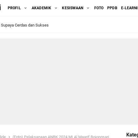
i
PROFIL
AKADEMIK
KESISWAAN
FOTO
PPDB
E-LEARN
k Supaya Cerdas dan Sukses
u: Jaminan Hari Tua bagi ASN dan PPPK dengan Peraturan Pensiun PNS yang T
swa Kelas VI Tahun 2023 Part 1
a'aruf MI Al Ma'arif Bojongsari Dalam Rangka Pelepasan Siswa-siswi kelas VI
siswa PPL STAIMA Banjar 23 Oktober 2023
I Al Ma'arif Bojongsari Menjalani Gladi ANBK 2023
arif Ke 94 MI Al Ma'arif Bojongsari 19 September 2023
Kateg
li Makna dan Peran Guru dalam Pendidikan
lide
(Foto) Pelaksanaan ANBK 2024 MI Al Maarif Bojongsari