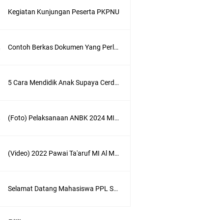
Kegiatan Kunjungan Peserta PKPNU
Contoh Berkas Dokumen Yang Perlu di Upload di Sispena SIDIA 2023
5 Cara Mendidik Anak Supaya Cerdas dan Sukses
(Foto) Pelaksanaan ANBK 2024 MI Al Maarif Bojongsari
(Video) 2022 Pawai Ta'aruf MI Al Ma'arif Bojongsari Dalam Rangka Pelepasan Siswa-siswi kelas VI
Selamat Datang Mahasiswa PPL STAIMA Banjar 23 Oktober 2023