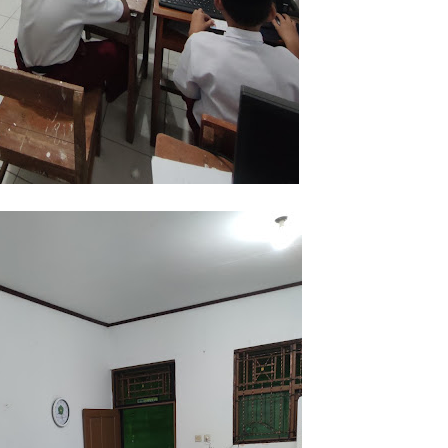
5 
C
P
Ja
P
PN