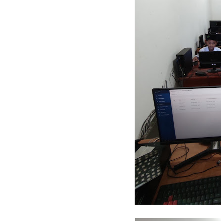
Cara Mendapatkan N
Data NSM dan NPSN MI
(Foto) Kegiatan PKK
Kegiatan Kunjungan 
Brosur PPDB MI Al Ma
Aplikasi Microsoft E
Situs-situs Penting Y
Mengenal Raport Digi
(Foto) Pelaksanaan A