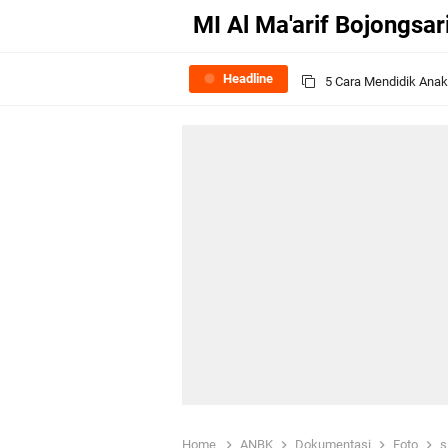
MI Al Ma'arif Bojongsar
Headline
5 Cara Mendidik Ana
Payung Hukum Terbar
(Video) Pelepasan Si
(Video) 2022 Pawai T
Selamat Datang Maha
16-17 Oktober 2023 M
Upacara Hari Jadi Ma'
Apa Itu Guru? Mengga
Home
ANBK
Dokumentasi
Foto
s