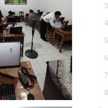
ISN Bagi Siswa Madrasah
 Al Ma'arif Bojongsari
M Tahunan 2022/2023
Peserta PKPNU
'arif Bojongsari Tahun 2022 CDR
xcel LPJ BOS Madrasah Tahun 2021/2022
ang Perlu di Ingat Operator Madrasah Ibtidaiyah
tal Madrasah (RDM) : ARD Next Generation
NBK 2024 MI Al Maarif Bojongsari