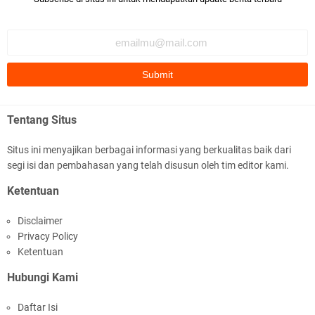
5 Cara Mendidik Anak Supaya Cerdas dan
Sukses
Tentang Situs
Situs ini menyajikan berbagai informasi yang berkualitas baik dari
segi isi dan pembahasan yang telah disusun oleh tim editor kami.
Ketentuan
Payung Hukum Terbaru: Jaminan Hari Tua bagi
ASN dan PPPK dengan Peraturan Pensiun PNS
Disclaimer
yang Terbit
Privacy Policy
Ketentuan
Hubungi Kami
Daftar Isi