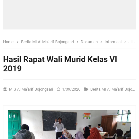
Home
Berita MI Al Ma'arif Bojongsari
Dokumen
Informasi
slide
Hasil Rapat Wali Murid Kelas VI
2019
MIS Al Ma'arif Bojongsari
1/09/2020
Berita MI Al Ma'arif Bojongsari