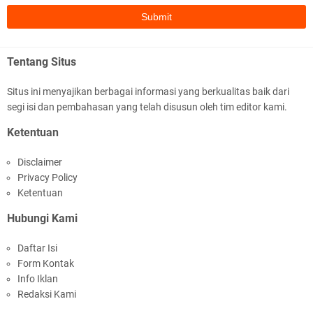
5 Cara Mendidik Anak Supaya Cerdas dan
Sukses
Tentang Situs
Situs ini menyajikan berbagai informasi yang berkualitas baik dari
segi isi dan pembahasan yang telah disusun oleh tim editor kami.
Ketentuan
Payung Hukum Terbaru: Jaminan Hari Tua bagi
ASN dan PPPK dengan Peraturan Pensiun PNS
Disclaimer
yang Terbit
Privacy Policy
Ketentuan
Hubungi Kami
Daftar Isi
Form Kontak
Info Iklan
(Video) Pelepasan Siswa Kelas VI Tahun 2023
Redaksi Kami
Part 1